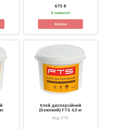
675 ₴
В наявності
Купити
ий
Клей дисперсійний
кг
(Бежевий) FTS 4,5 кг
FTS