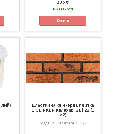
395 ₴
В наявності
Купити
ілий)
Еластична клінкерна плитка
E CLINKER Калахарі 21 і 22 (1
м2)
FTS Калахарі 21 і 22