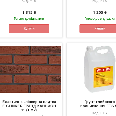
FTS
FTS
1 315 ₴
1 205 ₴
Готово до відправки
Готово до відправки
Купити
Купити
Еластична клінкерна плитка
Грунт глибокого
E СLINKER ГРАНД КАНЬЙОН
проникнення FTS 
11 (1 м2)
FTS