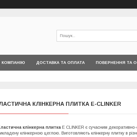
 КОМПАНІЮ
ДОСТАВКА ТА ОПЛАТА
ПОВЕРНЕННЯ ТА О
ЛАСТИЧНА КЛІНКЕРНА ПЛИТКА E-CLINKER
ластична клінкерна плитка
E СLINKER є сучасним декоративно-о
икладену клінкерною цеглою. Виготовляють клінкерну плитку в різни