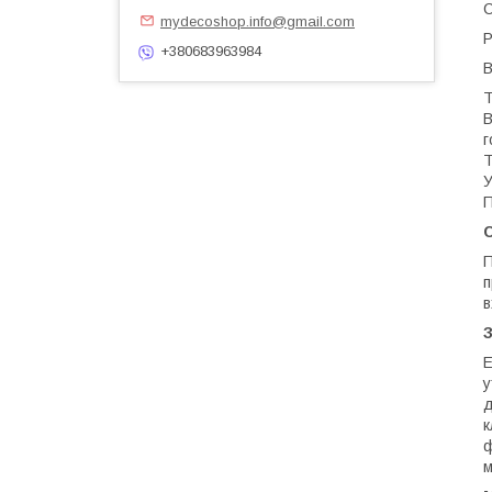
С
mydecoshop.info@gmail.com
Р
+380683963984
В
Т
В
г
Т
У
П
П
п
в
Е
у
д
к
ф
м