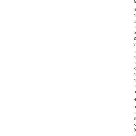
В
п
ш
п
р
д
у
ч
п
п
К
п
п
п
а
н
н
в
д
к
б
п