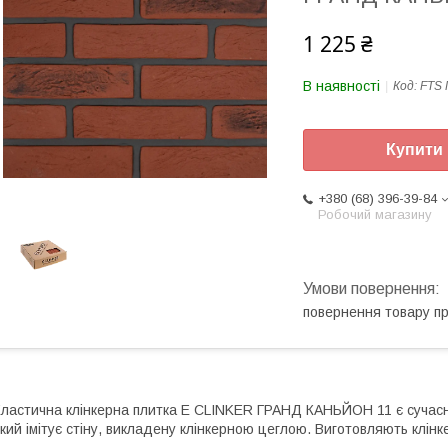
1 225 ₴
В наявності
Код:
FTS
Купити
+380 (68) 396-39-84
Робочий магазину
повернення товару п
ластична клінкерна плитка E СLINKER ГРАНД КАНЬЙОН 11 є сучас
кий імітує стіну, викладену клінкерною цеглою. Виготовляють клінкер