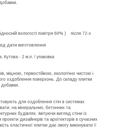
 добавки.
дносній вологості повітря 60% ) після 72-х
від дати виготовлення
Кутова - 2 м.п. / упаковка
в, міцною, термостійкою, екологічно чистою і
ого оздоблення поверхонь. До складу плитки
 добавки.
товують для оздоблення стін в системах
вати; на мінеральних, бетонних та
ктурних будівлях. Імітуючи вигляд стіни із
я проекти дизайнерів та архітекторів в сучасних
сть еластичної плитки дає змогу виконувати її