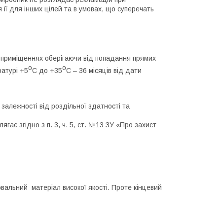
 ії для інших цілей та в умовах, що суперечать
х приміщеннях оберігаючи від попадання прямих
o
o
ратурі +5
С до +35
С – 36 місяців від дати
 залежності від роздільної здатності та
гає згідно з п. 3, ч. 5, ст. №13 ЗУ «Про захист
альний матеріал високої якості. Проте кінцевий