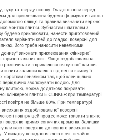
, суху та тверду основу. Гладкі основи перед
леєм для приклеювання будемо формувати також і
а допомогою олівця та правила визначити верхню
атися монтаж плитки. Зубчастим шпателем з
яку будемо приклеювати, нанести приготовлений
ателя вирівняти клей до гладкої поверхні для
лянках, його треба наносити невеликими
і донизу’’ виконати приклеювання клінкерної
та горизонтальних швів. Якщо оздоблювальна
но розпочинати з приклеювання кутової плитки.
тіснити залишки клею з-під неї по всьому її
їх жорстким пензликом так, щоб клей щільно
дно періодично зволожувати водою. Для
ну плиткою, можна додатково покривати
ї клінкерної плитки E СLINKER при температурі
ості повітря не більше 80%. При температурі
0% висихання оздоблювальної поверхні
ологості повітря цей процес може тривати значно
на поверхню прямих сонячних променів. Залишки
ену плиткою поверхню до повного висихання
у. У випадку попадання клею в очі, негайно
Виробник не розглядає рекламацій при