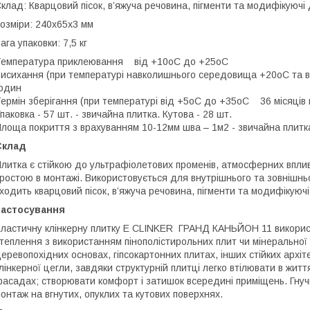
клад: Кварцовий пісок, в’яжуча речовина, пігменти та модифікуючі
озміри: 240х65х3 мм
ага упаковки: 7,5 кг
емпература приклеювання від +10оС до +25оC
исихання (при температурі навколишнього середовища +20оС та ві
один
ермін зберігання (при температурі від +5оС до +35оС 36 місяців 
паковка - 57 шт. - звичайна плитка. Кутова - 28 шт.
лоща покриття з врахуванням 10-12мм шва – 1м2 - звичайна плитка. 
Склад
литка є стійкою до ультрафіолетових променів, атмосферних впливі
ростою в монтажі. Використовується для внутрішнього та зовнішнь
ходить кварцовий пісок, в’яжуча речовина, пігменти та модифікуючі
Застосування
ластичну клінкерну плитку E СLINKER ГРАНД КАНЬЙОН 11 викорис
теплення з використанням пінополістирольних плит чи мінеральної 
еревопохідних основах, гіпсокартонних плитах, інших стійких архіте
лінкерної цегли, завдяки структурній плитці легко втілювати в житт
асадах; створювати комфорт і затишок всередині приміщень. Гнучкі
онтаж на вгнутих, опуклих та кутових поверхнях.