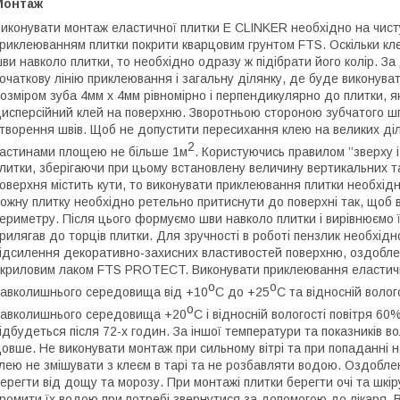
Монтаж
иконувати монтаж еластичної плитки E СLINKER необхідно на чисту
риклеюванням плитки покрити кварцовим грунтом FTS. Оскільки к
ви навколо плитки, то необхідно одразу ж підібрати його колір. З
очаткову лінію приклеювання і загальну ділянку, де буде виконув
озміром зуба 4мм х 4мм рівномірно і перпендикулярно до плитки, 
исперсійний клей на поверхню. Зворотньою стороною зубчатого шп
творення швів. Щоб не допустити пересихання клею на великих ді
2
астинами площею не більше 1м
. Користуючись правилом ’’зверху 
литки, зберігаючи при цьому встановлену величину вертикальних 
оверхня містить кути, то виконувати приклеювання плитки необхід
ожну плитку необхідно ретельно притиснути до поверхні так, щоб ви
ериметру. Після цього формуємо шви навколо плитки і вирівнюємо 
рилягав до торців плитки. Для зручності в роботі пензлик необхі
ідсилення декоративно-захисних властивостей поверхню, оздобле
криловим лаком FTS PROTECT. Виконувати приклеювання еластично
o
o
авколишнього середовища від +10
С до +25
С та відносній волог
o
авколишнього середовища +20
С і відносній вологості повітря 6
ідбудеться після 72-х годин. За іншої температури та показників в
овше. Не виконувати монтаж при сильному вітрі та при попаданні 
лею не змішувати з клеєм в тарі та не розбавляти водою. Оздобл
ерегти від дощу та морозу. При монтажі плитки берегти очі та шкір
ромити їх водою при потребі звернутися за допомогою до лікаря. 