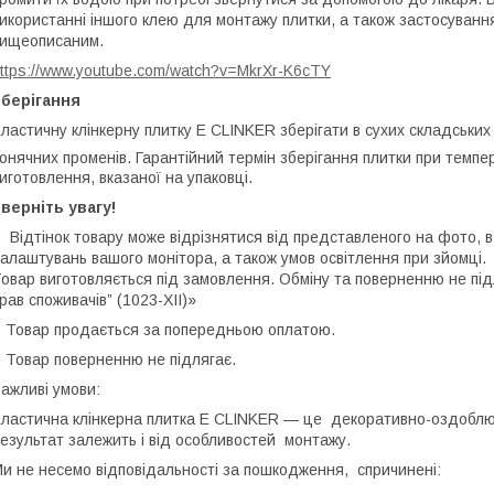
икористанні іншого клею для монтажу плитки, а також застосування
ищеописаним.
ttps://www.youtube.com/watch?v=MkrXr-K6cTY
Зберігання
ластичну клінкерну плитку E СLINKER зберігати в сухих складськи
онячних променів. Гарантійний термін зберігання плитки при темпе
иготовлення, вказаної на упаковці.
верніть увагу!
 Відтінок товару може відрізнятися від представленого на фото, в
алаштувань вашого монітора, а також умов освітлення при зйомці.
овар виготовляється під замовлення. Обміну та поверненню не підля
рав споживачів” (1023-XII)»
 Товар продається за попередньою оплатою.
 Товар поверненню не підлягає.
ажливі умови:
ластична клінкерна плитка E СLINKER — це декоративно-оздоблюв
езультат залежить і від особливостей монтажу.
и не несемо відповідальності за пошкодження, спричинені: