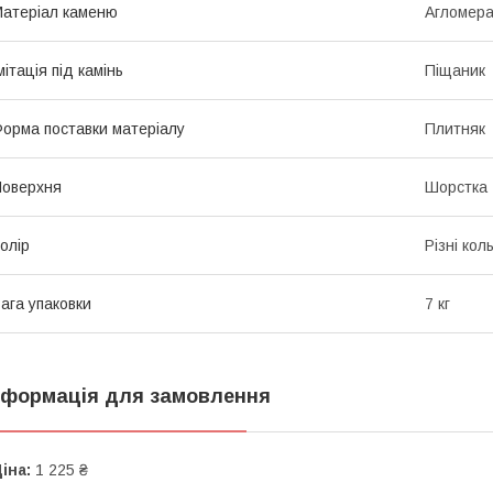
атеріал каменю
Агломер
мітація під камінь
Піщаник
орма поставки матеріалу
Плитняк
оверхня
Шорстка
олір
Різні кол
ага упаковки
7 кг
нформація для замовлення
іна:
1 225 ₴