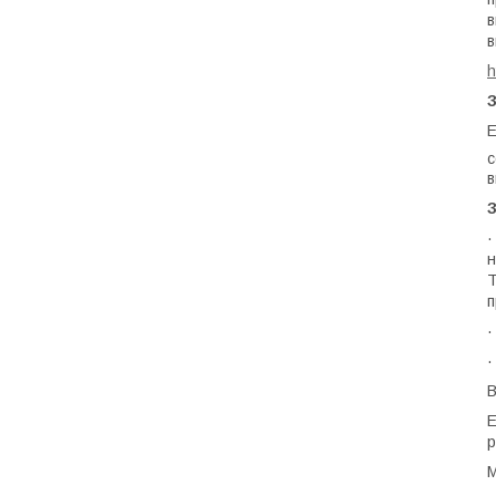
в
в
h
Е
с
в
З
·
н
Т
п
·
·
В
Е
р
М