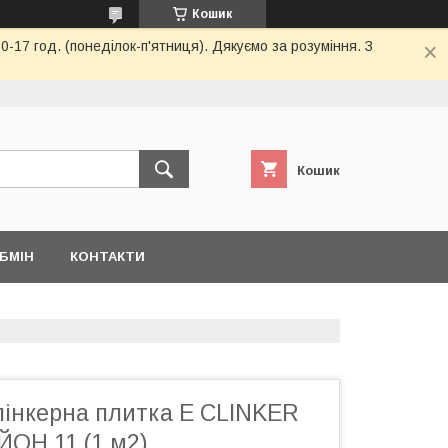
Кошик
-17 год. (понеділок-п'ятниця). Дякуємо за розуміння. З
Кошик
БМІН
КОНТАКТИ
лінкерна плитка E СLINKER
ОН 11 (1 м2)