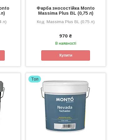
onto
Фарба зносостійка Monto
 л)
Massima Plus BL (0,75 л)
4 л)
Massima Plus BL (0.75 л)
970 ₴
В наявності
Купити
Топ