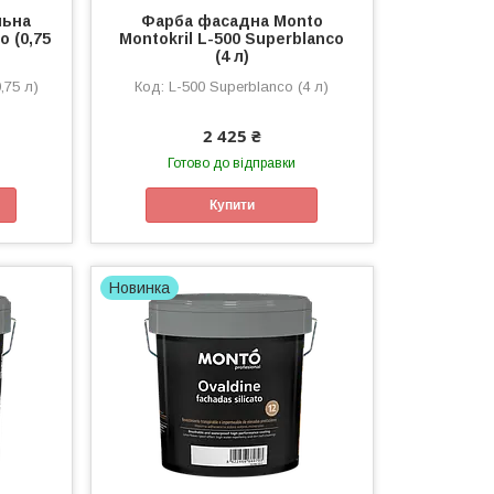
льна
Фарба фасадна Monto
 (0,75
Montokril L-500 Superblanco
(4 л)
,75 л)
L-500 Superblanco (4 л)
2 425 ₴
Готово до відправки
Купити
Новинка