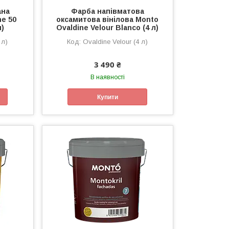
ана
Фарба напівматова
ne 50
оксамитова вінілова Monto
л)
Ovaldine Velour Blanco (4 л)
 л)
Ovaldine Velour (4 л)
3 490 ₴
В наявності
Купити