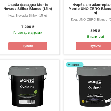
Фарба фасадна Monto
Фарба антибактеріа
Nevada Silflex Blanco (15 л)
Monto UNO ZERO Blanco
л)
Nevada Silflex (15 л)
UNO ZERO Blanco (0
7 200 ₴
595 ₴
Готово до відправки
В наявності
Купити
Купити
Новинка