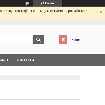
Кошик
-17 год. (понеділок-п'ятниця). Дякуємо за розуміння. З
Кошик
БМІН
КОНТАКТИ