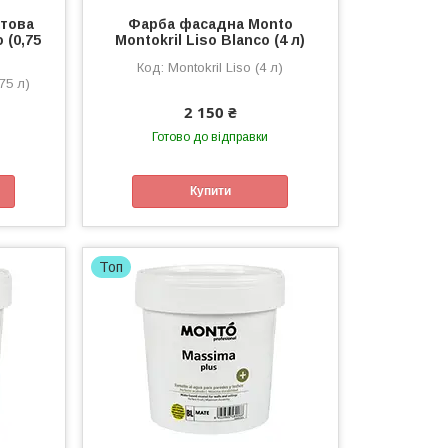
това
Фарба фасадна Monto
 (0,75
Montokril Liso Blanco (4 л)
Montokril Liso (4 л)
75 л)
2 150 ₴
Готово до відправки
Купити
Топ