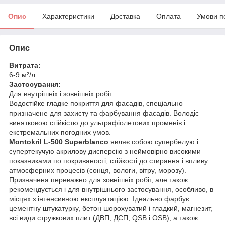
Опис
Характеристики
Доставка
Оплата
Умови п
Опис
Витрата:
6-9 м²/л
Застосування:
Для внутрішніх і зовнішніх робіт.
Водостійке гладке покриття для фасадів, спеціально
призначене для захисту та фарбування фасадів. Володіє
винятковою стійкістю до ультрафіолетових променів і
екстремальних погодних умов.
Montokril L-500 Superblanco
являє собою супербелую і
супертекучую акрилову дисперсію з неймовірно високими
показниками по покриваності, стійкості до стирання і впливу
атмосферних процесів (сонця, вологи, вітру, морозу).
Призначена переважно для зовнішніх робіт, але також
рекомендується і для внутрішнього застосування, особливо, в
місцях з інтенсивною експлуатацією. Ідеально фарбує
цементну штукатурку, бетон шорохуватий і гладкий, магнезит,
всі види стружкових плит (ДВП, ДСП, QSB і OSB), а також