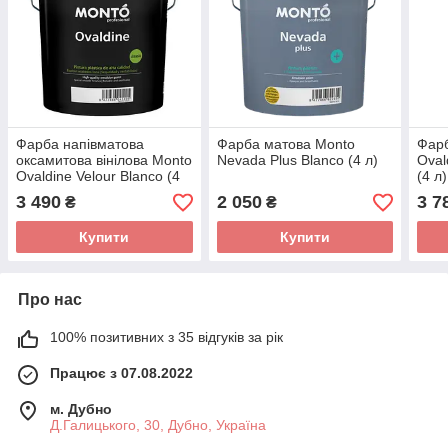
Фарба напівматова
Фарба матова Monto
Фарб
оксамитова вінілова Monto
Nevada Plus Blanco (4 л)
Oval
Ovaldine Velour Blanco (4
(4 л)
л)
3 490
2 050
3 7
₴
₴
Купити
Купити
Про нас
100% позитивних з 35 відгуків за рік
Працює з 07.08.2022
м. Дубно
Д.Галицького, 30, Дубно, Україна