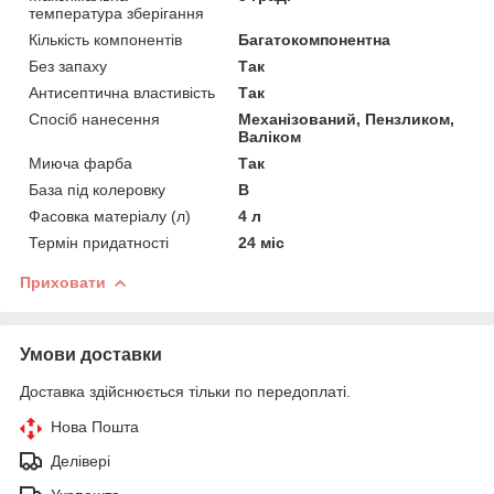
температура зберігання
Кількість компонентів
Багатокомпонентна
Без запаху
Так
Антисептична властивість
Так
Спосіб нанесення
Механізований, Пензликом,
Валіком
Миюча фарба
Так
База під колеровку
B
Фасовка матеріалу (л)
4 л
Термін придатності
24 міс
Приховати
Умови доставки
Доставка здійснюється тільки по передоплаті.
Нова Пошта
Делівері