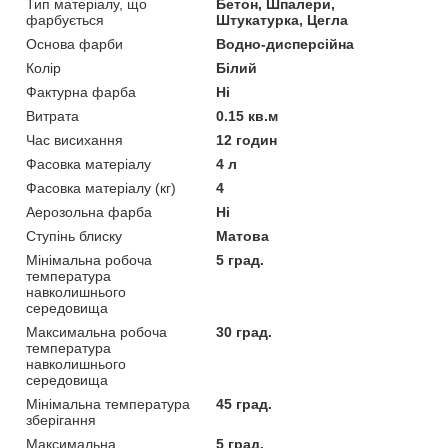
Тип матеріалу, що
Бетон, Шпалери,
фарбується
Штукатурка, Цегла
Основа фарби
Водно-дисперсійна
Колір
Білий
Фактурна фарба
Ні
Витрата
0.15 кв.м
Час висихання
12 годин
Фасовка матеріалу
4 л
Фасовка матеріалу (кг)
4
Аерозольна фарба
Ні
Ступінь блиску
Матова
Мінімальна робоча
5 град.
температура
навколишнього
середовища
Максимальна робоча
30 град.
температура
навколишнього
середовища
Мінімальна температура
45 град.
зберігання
Максимальна
5 град.