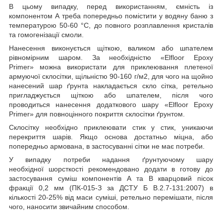
В цьому випадку, перед використанням, ємність із
компонентом А треба попередньо помістити у водяну баню з
температурою 50-60 °С, до повного розплавлення кристалів
та гомогенізації смоли.
Нанесення виконується щіткою, валиком або шпателем
рівномірним шаром. За необхідністю «Elfloor Epoxy
Primer» можна використати для приклеювання плетеної
армуючої склосітки, щільністю 90-160 г/м
2
, для чого на щойно
нанесений шар ґрунта накладається скло сітка, ретельно
пригладжується щіткою або шпателем, після чого
проводиться нанесення додаткового шару «Elfloor Epoxy
Primer» для повноцінного покриття склосітки ґрунтом.
Склосітку необхідно приклеювати стик у стик, уникаючи
перекриття шарів. Якщо основа достатньо міцна, або
попередньо армована, в застосуванні сітки не має потреби.
У випадку потреби надання ґрунтуючому шару
необхідної шорсткості рекомендовано додати в готову до
застосування суміш компонентів А та В кварцовий пісок
фракції 0,2 мм (ПК-015-З за ДСТУ Б В.2.7-131:2007) в
кількості 20-25% від маси суміші, ретельно перемішати, після
чого, наносити звичайним способом.