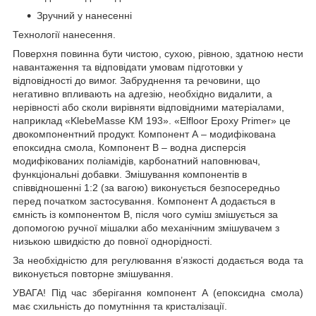
Зручний у нанесенні
Технології нанесення.
Поверхня повинна бути чистою, сухою, рівною, здатною нести
навантаження та відповідати умовам підготовки у
відповідності до вимог. Забруднення та речовини, що
негативно впливають на адгезію, необхідно видалити, а
нерівності або сколи вирівняти відповідними матеріалами,
наприклад «KlebeMasse KМ 193». «Elfloor Epoxy Primer» це
двокомпонентний продукт. Компонент А – модифікована
епоксидна смола, Компонент В – водна дисперсія
модифікованих поліамідів, карбонатний наповнювач,
функціональні добавки. Змішування компонентів в
співвідношенні 1:2 (за вагою) виконується безпосередньо
перед початком застосування. Компонент А додається в
ємність із компонентом В, після чого суміш змішується за
допомогою ручної мішалки або механічним змішувачем з
низькою швидкістю до повної однорідності.
За необхідністю для регулювання в’язкості додається вода та
виконується повторне змішування.
УВАГА! Під час зберігання компонент А (епоксидна смола)
має схильність до помутніння та кристалізації.