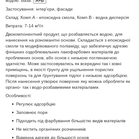
водою. База:
А+В
Застосування: інтер'єри, фасади
Склад: Комп.А - епоксидна смола, Комп.В - водна дисперсія
Витрата: 7-14 м²/л
Двокомпонентний продукт, що розбавляється водою, для
нанесення на різноманітні основи. Складається з епоксидної
смоли та модифікованого поліаміду, що забезпечує адгезію
фінішних оздоблювальних лакофарбових матеріалів до
проблемних основ, або основ с низькою поглинаючою
здатністю. Може застосовуватись як всередині так і зовні
приміщень, в якості ґрунту для ущільнення пористих
поверхонь та для ґрунтування підлог з низькою адсорбцією.
Після нанесення утворює поверхню яку можна обробляти як
органо- так і водо-розбавимими матеріалами.
Особливості:
Регулює адсорбцію
Заповнює пори
Підходить під фарбування більшістю видів матеріалів
Не містить органічних розчинників
Відмінна адгезія до більшості основ