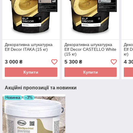
Декоративна штукатyрка
Декоративна штукатyрка
Деко
Elf Decor ITAKA (15 кг)
Elf Decor CASTELLO White
Elf 
(15 кг)
кг)
3 000
5 300
4 3
₴
₴
Купити
Купити
Акційні пропозиції та новинки
Новинка
–3%