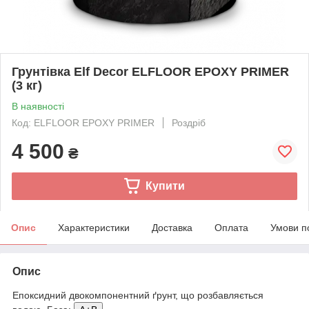
Грунтівка Elf Decor ELFLOOR EPOXY PRIMER
(3 кг)
В наявності
Код: ELFLOOR EPOXY PRIMER
Роздріб
4 500
₴
Купити
Опис
Характеристики
Доставка
Оплата
Умови п
Опис
Епоксидний двокомпонентний ґрунт, що розбавляється