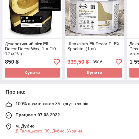
Декоративний віск Elf
Шпаклівка Elf Decor FLEX
Деко
Decor Decor Wax, 1 л (10-
Spachtel (1 кг)
Deco
12 м2/л)
мато
850
339,50
1 5
₴
₴
350 ₴
Купити
Купити
Про нас
100% позитивних з 35 відгуків за рік
Працює з 07.08.2022
м. Дубно
Д.Галицького, 30, Дубно, Україна