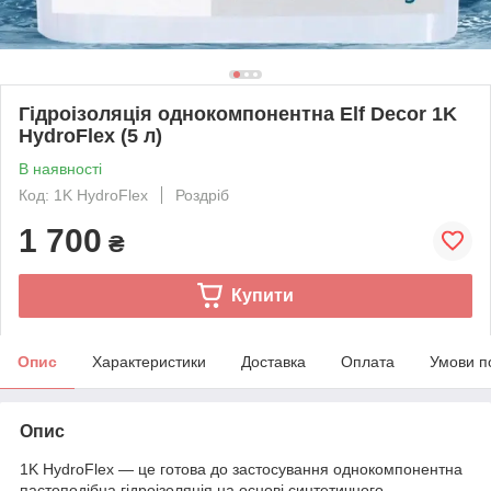
Гідроізоляція однокомпонентна Elf Decor 1K
HydroFlex (5 л)
В наявності
Код: 1K HydroFlex
Роздріб
1 700
₴
Купити
Опис
Характеристики
Доставка
Оплата
Умови п
Опис
1K HydroFlex — це готова до застосування однокомпонентна
пастоподібна гідроізоляція на основі синтетичного