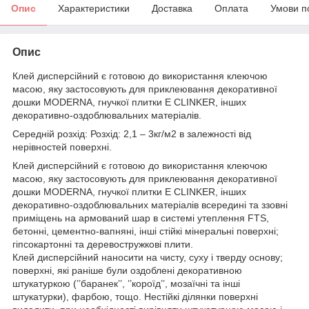
Опис
Характеристики
Доставка
Оплата
Умови п
Опис
Клей дисперсійний є готовою до використання клеючою
масою, яку застосовують для приклеювання декоративної
дошки MODERNA, гнучкої плитки E CLINKER, інших
декоративно-оздоблювальних матеріалів.
Середній розхід: Розхід: 2,1 – 3кг/м
2
в залежності від
нерівностей поверхні.
Клей дисперсійний є готовою до використання клеючою
масою, яку застосовують для приклеювання декоративної
дошки MODERNA, гнучкої плитки E CLINKER, інших
декоративно-оздоблювальних матеріалів всередині та ззовні
приміщень на армований шар в системі утеплення FTS,
бетонні, цементно-вапняні, інші стійкі мінеральні поверхні;
гіпсокартонні та деревостружкові плити.
Клей дисперсійний наносити на чисту, суху і тверду основу;
поверхні, які раніше були оздоблені декоративною
штукатуркою (’’баранек’’, ’’короїд’’, мозаїчні та інші
штукатурки), фарбою, тощо. Нестійкі ділянки поверхні