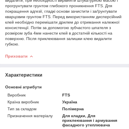
видалити, при необхідності вирівняти штукатурною масою і
прогрунтувати грунтом глибокого проникнення FTS. Для
покращення адгезії, гладкі основи зачистити і заґрунтувати
кварцовим грунтом FTS. Перед використанням дисперсійний
клей необхідно перемішати дрилем до отримання належної
консистенції. Потім за допомогою зубчастого шпателя з
розміром зуба 4мм нанести клей в достатній кількості на
поверхню. Після приклеювання залишки клею видалити
губкою.
Приховати
Характеристики
Основні атрибути
Виробник
FTS
Країна виробник
Україна
Тип за складом
Полімерна
Призначення матеріалу
Для кладки, Для
приклеювання і армування
фасадного утеплювача