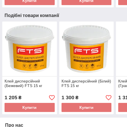
Купити
Купити
Подібні товари компанії
Клей дисперсійний
Клей дисперсійний (Білий)
Клей
(Бежевий) FTS 15 кг
FTS 15 кг
(Гра
1 205
1 300
1 3
₴
₴
Купити
Купити
Про нас