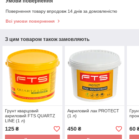
Умови повернення
Повернення товару впродовж 14 днів за домовленістю
Всі умови повернення
З цим товаром також замовляють
Грунт кварцовий
Акриловий лак PROTECT
Грун
акриловий FTS QUARTZ
(1 л)
прон
LINE (1 л)
125
450
60
₴
₴