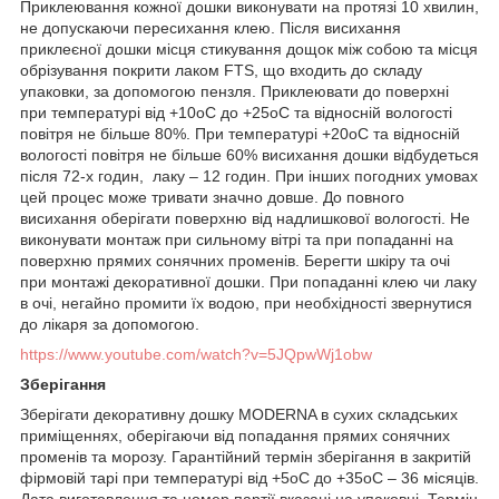
Приклеювання кожної дошки виконувати на протязі 10 хвилин,
не допускаючи пересихання клею. Після висихання
приклеєної дошки місця стикування дощок між собою та місця
обрізування покрити лаком FTS, що входить до складу
упаковки, за допомогою пензля. Приклеювати до поверхні
при температурі від +10
o
С до +25
o
С та відносній вологості
повітря не більше 80%. При температурі +20
o
С та відносній
вологості повітря не більше 60% висихання дошки відбудеться
після 72-х годин, лаку – 12 годин. При інших погодних умовах
цей процес може тривати значно довше. До повного
висихання оберігати поверхню від надлишкової вологості. Не
виконувати монтаж при сильному вітрі та при попаданні на
поверхню прямих сонячних променів. Берегти шкіру та очі
при монтажі декоративної дошки. При попаданні клею чи лаку
в очі, негайно промити їх водою, при необхідності звернутися
до лікаря за допомогою.
https://www.youtube.com/watch?v=5JQpwWj1obw
Зберігання
Зберігати декоративну дошку MODERNA в сухих складських
приміщеннях, оберігаючи від попадання прямих сонячних
променів та морозу. Гарантійний термін зберігання в закритій
фірмовій тарі при температурі від +5
o
С до +35
o
С – 36 місяців.
Дата виготовлення та номер партії вказані на упаковці. Термін