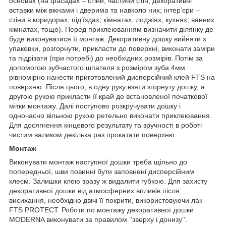
основах (на фасадах – стіни, частини стін, декоративні
вставки між вікнами і дверима та навколо них; інтер’єри –
стіни в коридорах, під’їздах, кімнатах, лоджіях, кухнях, ванних
кімнатах, тощо). Перед приклеюванням визначити ділянку де
буде виконуватися її монтаж. Декоративну дошку вийняти з
упаковки, розгорнути, прикласти до поверхні, виконати заміри
та підрізати (при потребі) до необхідних розмірів. Потім за
допомогою зубчастого шпателя з розміром зуба 4мм
рівномірно нанести приготовлений дисперсійний клей FTS на
поверхню. Після цього, в одну руку взяти згорнуту дошку, а
другою рукою прикласти її край до встановленої початкової
мітки монтажу. Далі поступово розкручувати дошку і
одночасно вільною рукою ретельно виконати приклеювання.
Для досягнення кінцевого результату та зручності в роботі
чистим валиком декілька раз прокатати поверхню.
Монтаж
Виконувати монтаж наступної дошки треба щільно до
попередньої, шви повинні бути заповнені дисперсійним
клеєм. Залишки клею зразу ж видалити губкою. Для захисту
декоративної дошки від атмосферних впливів після
висихання, необхідно двічі її покрити, використовуючи лак
FTS PROTECT. Роботи по монтажу декоративної дошки
MODERNA виконувати за правилом ’’зверху і донизу’’.