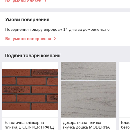
Всі умови оплати
Умови повернення
Повернення товару впродовж 14 днів за домовленістю
Всі умови повернення
Подібні товари компанії
Еластична клінкерна
Декоративна плитка
Елас
плитка E СLINKER ГРАНД
гнучка дошка MODERNA
бето