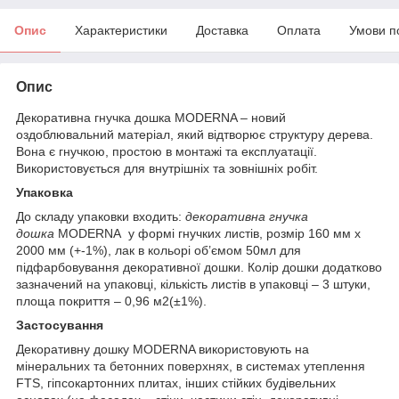
Опис
Характеристики
Доставка
Оплата
Умови п
Опис
Декоративна гнучка дошка MODERNA – новий
оздоблювальний матеріал, який відтворює структуру дерева.
Вона є гнучкою, простою в монтажі та експлуатації.
Використовується для внутрішніх та зовнішніх робіт.
Упаковка
До складу упаковки входить:
декоративна гнучка
дошка
MODERNA у формі гнучких листів, розмір 160 мм х
2000 мм (+-1%), лак в кольорі об’ємом 50мл для
підфарбовування декоративної дошки. Колір дошки додатково
зазначений на упаковці, кількість листів в упаковці – 3 штуки,
площа покриття – 0,96 м
2
(±1%).
Застосування
Декоративну дошку MODERNA використовують на
мінеральних та бетонних поверхнях, в системах утеплення
FTS, гіпсокартонних плитах, інших стійких будівельних