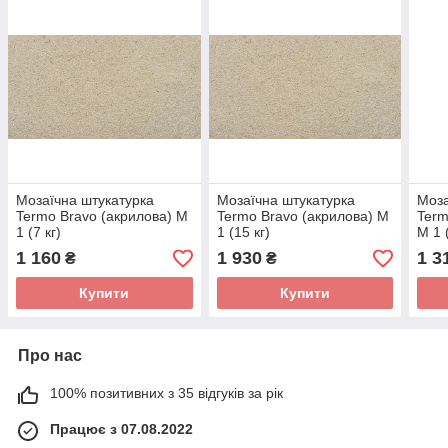
Мозаїчна штукатурка
Мозаїчна штукатурка
Моза
Termo Bravo (акрилова) М
Termo Bravo (акрилова) М
Term
1 (7 кг)
1 (15 кг)
М 1 (
1 160
1 930
1 3
₴
₴
Купити
Купити
Про нас
100% позитивних з 35 відгуків за рік
Працює з 07.08.2022