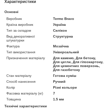
Характеристики
Основні
Виробник
Termo Bravo
Країна виробник
Україна
Тип за складом
Силікон
Вид декоративної
Структурна
штукатурки
Фактура
Мозаїчна
Тип використання
Універсальний
Призначення матеріалу
Для каменю, Для бетону,
Для цегли, Для гіпсокартону,
Для цементних поверхонь,
Для газобетону
Стан матеріалу
Готова суміш
Спосіб нанесення
Ручний
Колір
Різні кольори
Фасовка матеріалу (кг)
7
Товщина
1.5 мм
Технічні характеристики