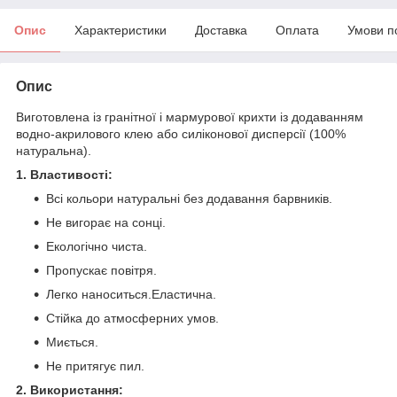
Опис
Характеристики
Доставка
Оплата
Умови п
Опис
Виготовлена із гранітної і мармурової крихти із додаванням
водно-акрилового клею або силіконової дисперсії (100%
натуральна).
1. Властивості:
Всі кольори натуральні без додавання барвників.
Не вигорає на сонці.
Екологічно чиста.
Пропускає повітря.
Легко наноситься.Еластична.
Стійка до атмосферних умов.
Миється.
Не притягує пил.
2. Використання: