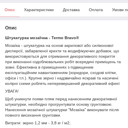
Опис
Характеристики
Доставка
Оплата
Умови п
Опис
Штукатурка мозаїчна - Termo Bravo®
Мозаїка - штукатурка на основі акрилової або силіконової
дисперсії, забарвленої крихти та модифікуючих добавок, що
використовуються для отримання декоративного покриття
при виконанні оздоблювальних робіт всередині приміщень та
зовні. Ефективна в приміщеннях з підвищеним
експлуатаційним навантаженням (коридори, сходові клітки,
офіси і т.п.). Крупне зерно і надзвичайно яскраві та насичені
колірні схеми роблять неперевершений декоративний ефект.
УВАГА!
Щоб уникнути появи плям перед нанесенням декоративної
штукатурки, необхідно прогрунтувати основу грунтовкою.
Нанесення мозаїчної штукатурки "Мозаїка" виконувати після
повного висихання грунтовки.
Витрати: зерно 1,2 мм - 3,8 кг / м2;