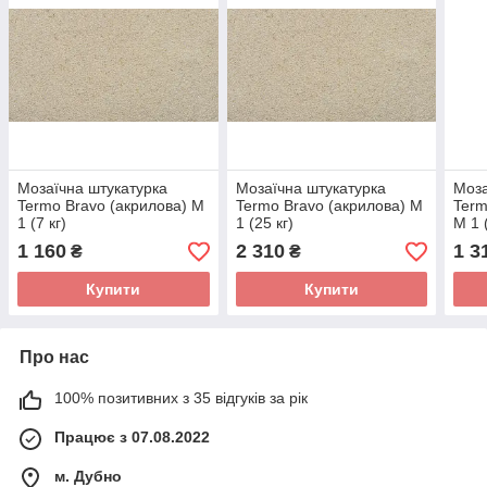
Мозаїчна штукатурка
Мозаїчна штукатурка
Моза
Termo Bravo (акрилова) М
Termo Bravo (акрилова) М
Term
1 (7 кг)
1 (25 кг)
М 1 (
1 160
2 310
1 3
₴
₴
Купити
Купити
Про нас
100% позитивних з 35 відгуків за рік
Працює з 07.08.2022
м. Дубно