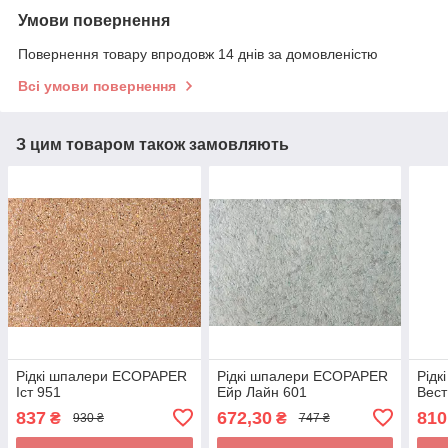
Умови повернення
Повернення товару впродовж 14 днів за домовленістю
Всі умови повернення
З цим товаром також замовляють
Рідкі шпалери ECOPAPER
Рідкі шпалери ECOPAPER
Рід
Іст 951
Ейр Лайн 601
Вест
837
672,30
810
₴
₴
930 ₴
747 ₴