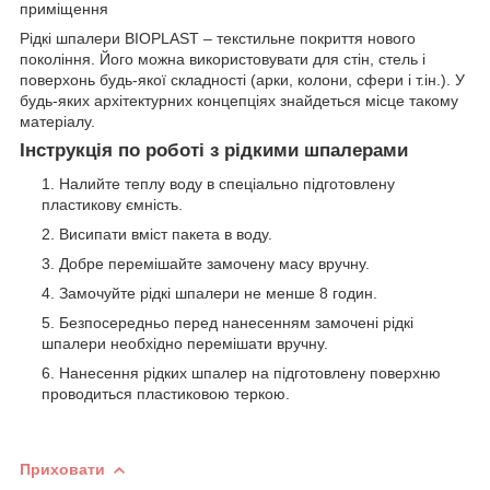
приміщення
Рідкі шпалери BIOPLAST – текстильне покриття нового
покоління. Його можна використовувати для стін, стель і
поверхонь будь-якої складності (арки, колони, сфери і т.ін.). У
будь-яких архітектурних концепціях знайдеться місце такому
матеріалу.
Інструкція по роботі з рідкими шпалерами
Налийте теплу воду в спеціально підготовлену
пластикову ємність.
Висипати вміст пакета в воду.
Добре перемішайте замочену масу вручну.
Замочуйте рідкі шпалери не менше 8 годин.
Безпосередньо перед нанесенням замочені рідкі
шпалери необхідно перемішати вручну.
Нанесення рідких шпалер на підготовлену поверхню
проводиться пластиковою теркою.
Приховати