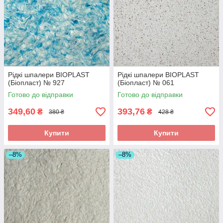
Рідкі шпалери BIOPLAST
Рідкі шпалери BIOPLAST
(Біопласт) № 927
(Біопласт) № 061
Готово до відправки
Готово до відправки
349,60
393,76
₴
₴
380 ₴
428 ₴
Купити
Купити
–8%
–8%