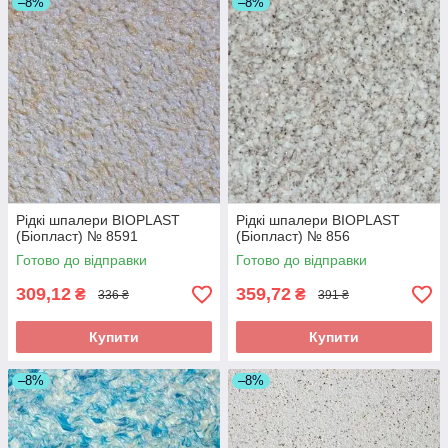
–8%
–8%
Рідкі шпалери BIOPLAST
Рідкі шпалери BIOPLAST
(Біопласт) № 8591
(Біопласт) № 856
Готово до відправки
Готово до відправки
309,12
359,72
₴
₴
336 ₴
391 ₴
Купити
Купити
–8%
–8%