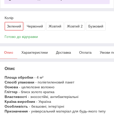
Колір
Зелений
Червоний
Жовтий
Жовтий 2
Бузковий
Готово до відправки
Опис
Характеристики
Доставка
Оплата
Умови п
Опис
Площа обробки
- 4 м²
Спосіб упаковки
- поліетиленовий пакет
Основа
-
целюлозне волокно
Гліттер
- блиск золото крапка
Властивості
- зносостійкі, антибактеріальні
Країна-виробник
- Україна
Особливість
- безшовні, інтер'єрні
Призначення
- універсальний матеріал для будь-якого типу