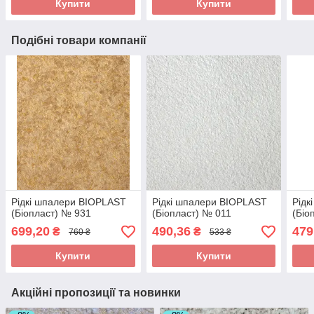
Купити
Купити
Подібні товари компанії
Рідкі шпалери BIOPLAST
Рідкі шпалери BIOPLAST
Рідк
(Біопласт) № 931
(Біопласт) № 011
(Біо
699,20
490,36
479
₴
₴
760 ₴
533 ₴
Купити
Купити
Акційні пропозиції та новинки