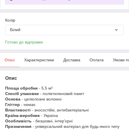
Колір
Білий
Готово до відправки
Опис
Характеристики
Доставка
Оплата
Умови п
Опис
Площа обробки
- 5,5 м²
Спосіб упаковки
- поліетиленовий пакет
Основа
-
целюлозне волокно
Гліттер
- немає
Властивості
- зносостійкі, антибактеріальні
Країна-виробник
- Україна
Особливість
- безшовні, інтер'єрні
Призначення
- універсальний матеріал для будь-якого типу