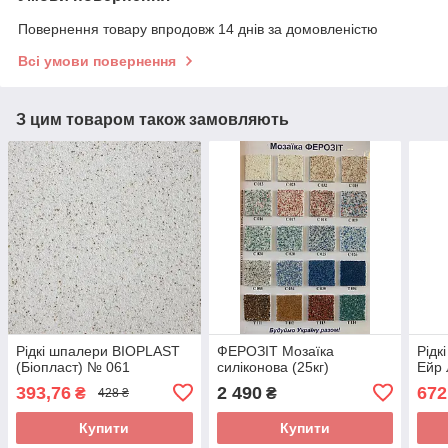
Повернення товару впродовж 14 днів за домовленістю
Всі умови повернення
З цим товаром також замовляють
Рідкі шпалери BIOPLAST
ФЕРОЗІТ Мозаїка
Рід
(Біопласт) № 061
силіконова (25кг)
Ейр 
393,76
2 490
672
₴
₴
428 ₴
Купити
Купити