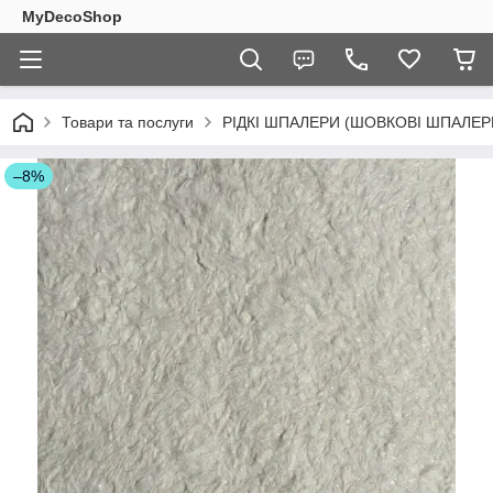
MyDecoShop
Товари та послуги
РІДКІ ШПАЛЕРИ (ШОВКОВІ ШПАЛЕР
–8%