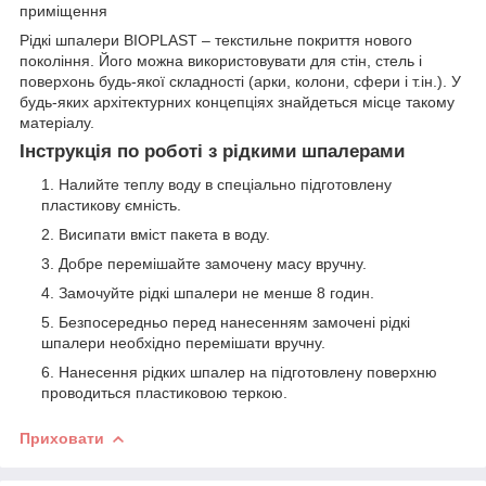
приміщення
Рідкі шпалери BIOPLAST – текстильне покриття нового
покоління. Його можна використовувати для стін, стель і
поверхонь будь-якої складності (арки, колони, сфери і т.ін.). У
будь-яких архітектурних концепціях знайдеться місце такому
матеріалу.
Інструкція по роботі з рідкими шпалерами
Налийте теплу воду в спеціально підготовлену
пластикову ємність.
Висипати вміст пакета в воду.
Добре перемішайте замочену масу вручну.
Замочуйте рідкі шпалери не менше 8 годин.
Безпосередньо перед нанесенням замочені рідкі
шпалери необхідно перемішати вручну.
Нанесення рідких шпалер на підготовлену поверхню
проводиться пластиковою теркою.
Приховати