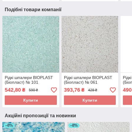
Подібні товари компанії
Рідкі шпалери BIOPLAST
Рідкі шпалери BIOPLAST
Рідк
(Біопласт) № 101
(Біопласт) № 061
(Біо
542,80
393,76
490
₴
₴
590 ₴
428 ₴
Купити
Купити
Акційні пропозиції та новинки
–8%
–8%