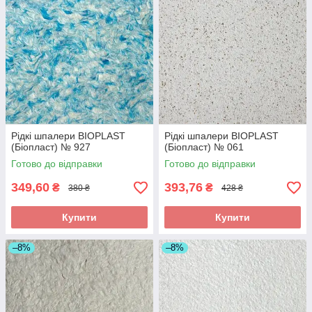
Рідкі шпалери BIOPLAST
Рідкі шпалери BIOPLAST
(Біопласт) № 927
(Біопласт) № 061
Готово до відправки
Готово до відправки
349,60
393,76
₴
₴
380 ₴
428 ₴
Купити
Купити
–8%
–8%