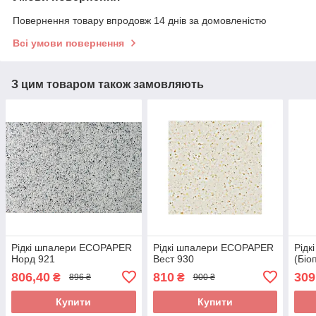
Повернення товару впродовж 14 днів за домовленістю
Всі умови повернення
З цим товаром також замовляють
Рідкі шпалери ECOPAPER
Рідкі шпалери ECOPAPER
Рідк
Норд 921
Вест 930
(Біо
806,40
810
309
₴
₴
896 ₴
900 ₴
Купити
Купити