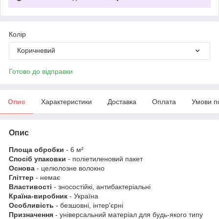
Колір
Коричневий
Готово до відправки
Опис
Характеристики
Доставка
Оплата
Умови п
Опис
Площа обробки
- 6 м²
Спосіб упаковки
- поліетиленовий пакет
Основа
-
целюлозне волокно
Гліттер
- немає
Властивості
- зносостійкі, антибактеріальні
Країна-виробник
- Україна
Особливість
- безшовні, інтер'єрні
Призначення
- універсальний матеріал для будь-якого типу