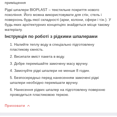
приміщення
Рідкі шпалери BIOPLAST – текстильне покриття нового
покоління. Його можна використовувати для стін, стель і
поверхонь будь-якої складності (арки, колони, сфери і т.ін.). У
будь-яких архітектурних концепціях знайдеться місце такому
матеріалу.
Інструкція по роботі з рідкими шпалерами
Налийте теплу воду в спеціально підготовлену
пластикову ємність.
Висипати вміст пакета в воду.
Добре перемішайте замочену масу вручну.
Замочуйте рідкі шпалери не менше 8 годин.
Безпосередньо перед нанесенням замочені рідкі
шпалери необхідно перемішати вручну.
Нанесення рідких шпалер на підготовлену поверхню
проводиться пластиковою теркою.
Приховати