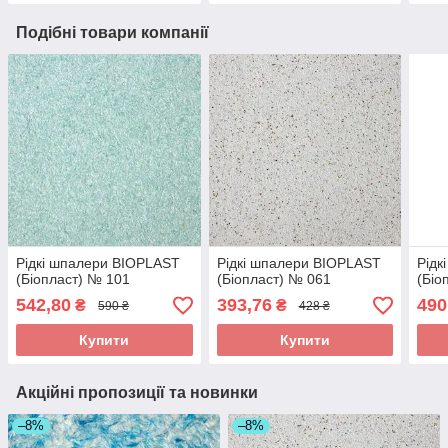
Подібні товари компанії
Рідкі шпалери BIOPLAST
Рідкі шпалери BIOPLAST
Рідк
(Біопласт) № 101
(Біопласт) № 061
(Біо
542,80
393,76
490
₴
₴
590 ₴
428 ₴
Купити
Купити
Акційні пропозиції та новинки
–8%
–8%