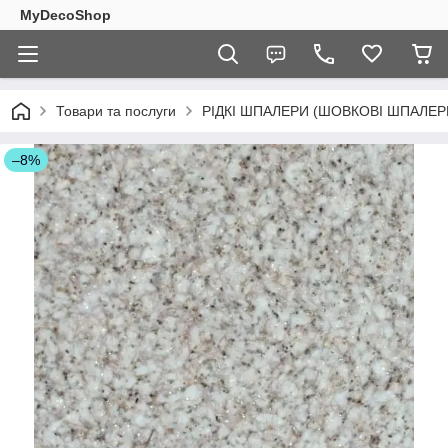
MyDecoShop
Товари та послуги
РІДКІ ШПАЛЕРИ (ШОВКОВІ ШПАЛЕР
–8%