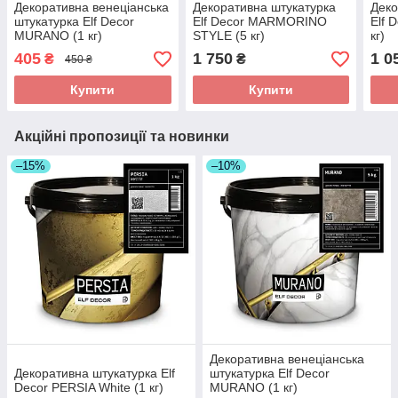
Декоративна венеціанська
Декоративна штукатyрка
Деко
штукатyрка Elf Decor
Elf Decor MARMORINO
Elf 
MURANO (1 кг)
STYLE (5 кг)
кг)
405
1 750
1 0
₴
₴
450 ₴
Купити
Купити
Акційні пропозиції та новинки
–15%
–10%
Декоративна венеціанська
Декоративна штукатyрка Elf
штукатyрка Elf Decor
Decor PERSIA White (1 кг)
MURANO (1 кг)