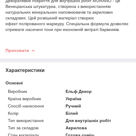
Декоративне покриття для внутрішніх робіт MURANO - це
Венеціанська штукатурка, створена з використанням
натуральних мінеральних наповнювачів та акрилових
складових. Цей розкішний матеріал створює
ефект полірованого мармуру. Спеціальна формула дозволяє
отримати насичені тони при економній витраті барвників.
Приховати
Характеристики
Основні
Виробник
Ельф Декор
Країна виробник
Україна
Спосіб нанесення
Ручний
Колір
Білий
Тип використання
Для внутрішніх робіт
Тип за складом
Акрилова
Стан матеріалу
Готова суміш