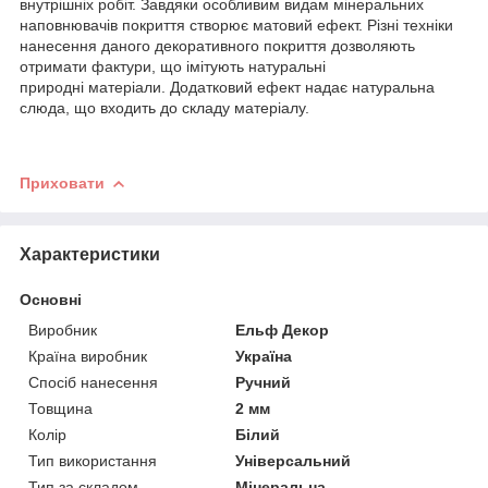
внутрішніх робіт. Завдяки особливим видам мінеральних
наповнювачів покриття створює матовий ефект. Різні техніки
нанесення даного декоративного покриття дозволяють
отримати фактури, що імітують натуральні
природні матеріали. Додатковий ефект надає натуральна
слюда, що входить до складу матеріалу.
Приховати
Характеристики
Основні
Виробник
Ельф Декор
Країна виробник
Україна
Спосіб нанесення
Ручний
Товщина
2 мм
Колір
Білий
Тип використання
Універсальний
Тип за складом
Мінеральна