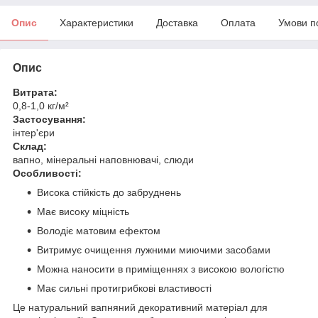
Опис
Характеристики
Доставка
Оплата
Умови п
Опис
Витрата:
0,8-1,0 кг/м²
Застосування:
інтер'єри
Склад:
вапно, мінеральні наповнювачі, слюди
Особливості:
Висока стійкість до забруднень
Має високу міцність
Володіє матовим ефектом
Витримує очищення лужними миючими засобами
Можна наносити в приміщеннях з високою вологістю
Має сильні протигрибкові властивості
Це натуральний вапняний декоративний матеріал для