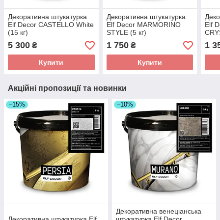
Декоративна штукатyрка
Декоративна штукатyрка
Деко
Elf Decor CASTELLO White
Elf Decor MARMORINO
Elf 
(15 кг)
STYLE (5 кг)
CRYS
5 300
1 750
1 3
₴
₴
Купити
Купити
Акційні пропозиції та новинки
–15%
–10%
Декоративна венеціанська
Декоративна штукатyрка Elf
штукатyрка Elf Decor