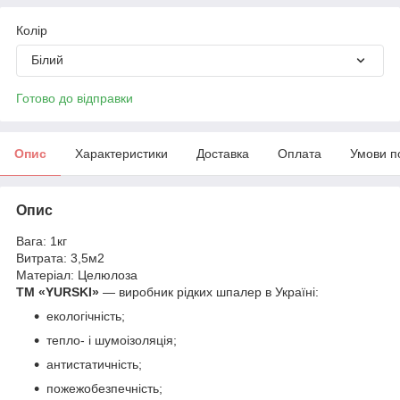
Колір
Білий
Готово до відправки
Опис
Характеристики
Доставка
Оплата
Умови п
Опис
Вага: 1кг
Витрата: 3,5м2
Матеріал: Целюлоза
TM «YURSKI»
— виробник рідких шпалер в Україні:
екологічність;
тепло- і шумоізоляція;
антистатичність;
пожежобезпечність;