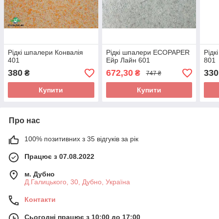
Рідкі шпалери Конвалія
Рідкі шпалери ECOPAPER
Рідк
401
Ейр Лайн 601
801
380
672,30
330
₴
₴
747 ₴
Купити
Купити
Про нас
100% позитивних з 35 відгуків за рік
Працює з 07.08.2022
м. Дубно
Д.Галицького, 30, Дубно, Україна
Контакти
Сьогодні працює з 10:00 до 17:00