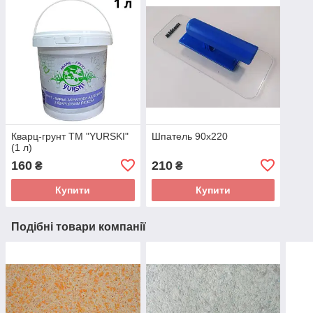
Кварц-грунт TM "YURSKI"
Шпатель 90х220
(1 л)
160
210
₴
₴
Купити
Купити
Подібні товари компанії