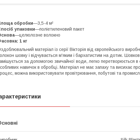
Площа обробки
—3,5-4 м²
посіб упаковки
—поліетиленовий пакет
Основа
—целюлозне волокно
асовка: 1 кг
здоблювальний матеріал із серії Вікторія від європейського вир
олокон шовку і відчувається м'яким і бархатистим на дотик. Шовко
амішується за допомогою звичайної води, легко перетворюється в о
собливих навичок в обробці. Матеріал не має запаху та висихає пр
роцес, можна використовувати провітрювання, побутові та промисло
арактеристики
Основні
иробник
Silk Plast