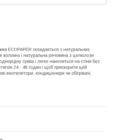
обника ECOPAPER складається з натуральних
ве волокно і натуральна речовина з целюлози
днорідну суміш і легко наноситься на стіни без
отягом 24 - 48 годин і щоб прискорити цей
ві вентилятори, кондиціонери чи обігрівачі.
er