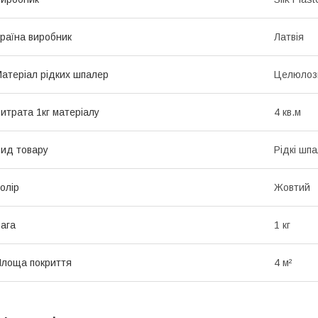
раїна виробник
Латвія
атеріал рідких шпалер
Целюлозн
итрата 1кг матеріалу
4 кв.м
ид товару
Рідкі шп
олір
Жовтий
ага
1 кг
лоща покриття
4 м²