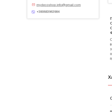
mydecoshop.info@gmail.com
+380683963984
С
Ф
О
в
з
о
п
Х
В