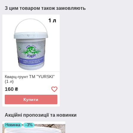
З цим товаром також замовляють
Кварц-грунт TM "YURSKI"
(1 л)
160
₴
Купити
Акційні пропозиції та новинки
Новинка
–3%