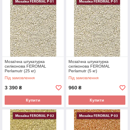
сніг, град, а також витримує різкі
перепади температур (як от у період
осінь-зима, коли температура може
різко знизитись з +5 до -10°C). Це
довговічне декоративне покриття, яке
при правильній технології укладання та
при належному захисті прослужить
довгі роки.
Мозаїчна штукатурка
Мозаїчна штукатурка
силіконова FEROMAL
силіконова FEROMAL
Perlamutr (25 кг)
Perlamutr (5 кг)
Під замовлення
Під замовлення
3 390
960
₴
₴
Купити
Купити