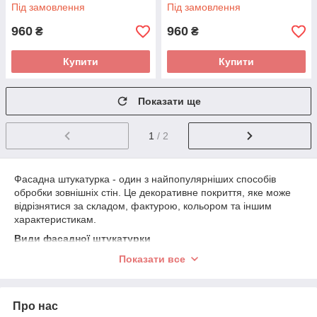
Під замовлення
Під замовлення
960
960
₴
₴
Купити
Купити
Показати ще
1
/ 2
Фасадна штукатурка - один з найпопулярніших способів
обробки зовнішніх стін. Це декоративне покриття, яке може
відрізнятися за складом, фактурою, кольором та іншим
характеристикам.
Види фасадної штукатурки
Перш за все фасадна штукатурка ділиться на різновиди за
Показати все
складом і типом сполучної речовини. У зв'язку з цим
виділяють чотири види матеріалів:
акрилова;
Про нас