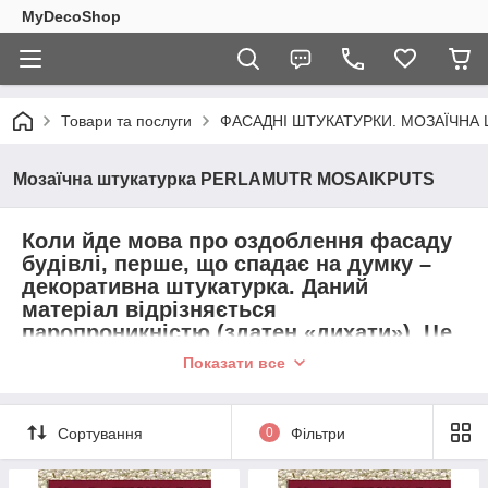
MyDecoShop
Товари та послуги
ФАСАДНІ ШТУКАТУРКИ. МОЗАЇЧНА
Мозаїчна штукатурка PERLAMUTR MOSAIKPUTS
Коли йде мова про оздоблення фасаду
будівлі, перше, що спадає на думку –
декоративна штукатурка. Даний
матеріал відрізняється
паропроникністю (здатен «дихати»). Це
означає, що волога, яка міститься в
Показати все
стіні може виходити на поверхню, що
зводить до мінімуму появу грибку, цвілі
та утворення «мокрої» стіни. Фасадна
Сортування
0
Фільтри
штукатурка Ферозіт є стійкою до дії
атмосферних впливів, таких як дощ,